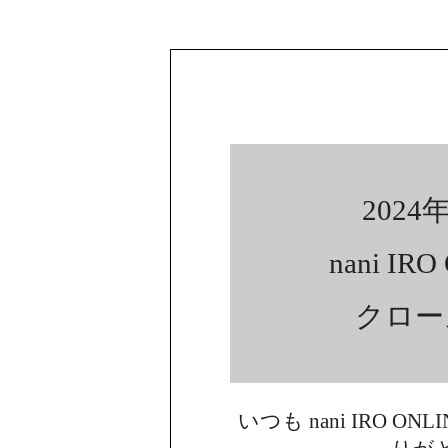
2024年
nani IR
クロー
いつも nani IRO ON