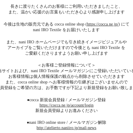
長きに渡りたくさんのお客様に
ご利用いただきましたこと、
また、温かい応援のお言葉もいただき
心より感謝申し上げます
今後は生地の販売元である
cocca online shop (
https://cocca.ne.jp/
) にて
nani IRO Textile をお届けいたします
また、nani IRO ホームページでも引き続き
イメージビジュアルや
アーカイブを
ご覧いただけますので
今後とも nani IRO Textile を
ご愛顧くださりますようお願い申し上げます
＜お客様ご登録情報について＞
当サイトおよび、nani IRO Textile メールマガジンにご登録いただいてい
お客様情報は個人情報保護の観点から削除させていただきます
また、cocca online shop へお客様情報の引継ぎはございませんので
員登録をご希望の方は、お手数ですが下記より新規登録をお願い致しま
●cocca 新規会員登録 / メールマガジン登録
https://cocca.ne.jp/account/login
新規会員登録よりお進みください
●nani IRO online store / メールマガジン解除
http://atelierto.naniiro.jp/mail-news