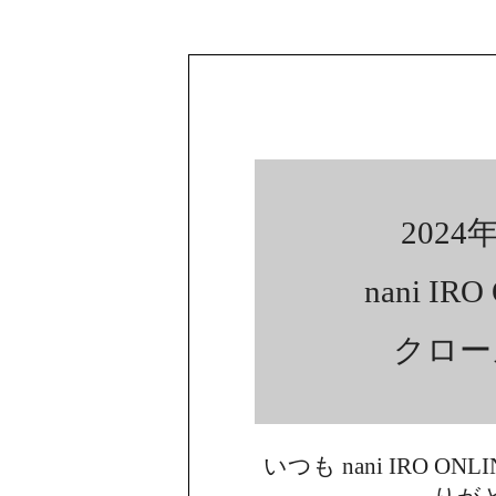
2024年
nani IR
クロー
いつも nani IRO ON