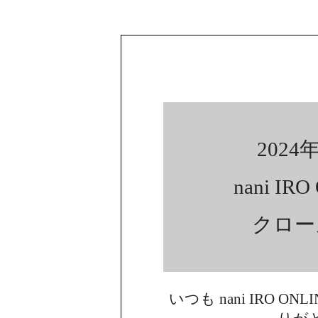
2024年
nani IR
クロー
いつも nani IRO ON