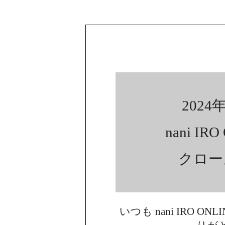
2024年
nani IR
クロー
いつも nani IRO ON