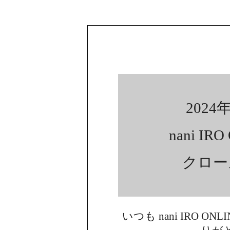
2024年
nani IR
クロー
いつも nani IRO ON