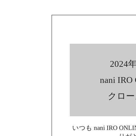
2024年
nani IR
クロー
いつも nani IRO ON