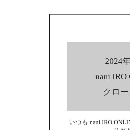
2024年
nani IR
クロー
いつも nani IRO ON