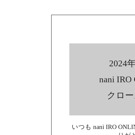
2024年
nani IR
クロー
いつも nani IRO ON