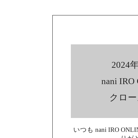
2024年
nani IR
クロー
いつも nani IRO ON