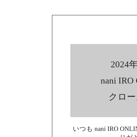
2024年
nani IR
クロー
いつも nani IRO ON