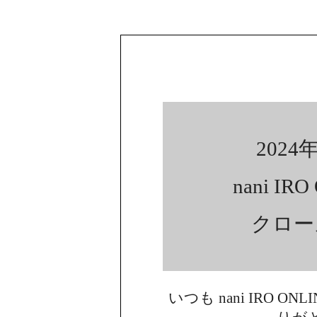
2024年
nani IR
クロー
いつも nani IRO ON