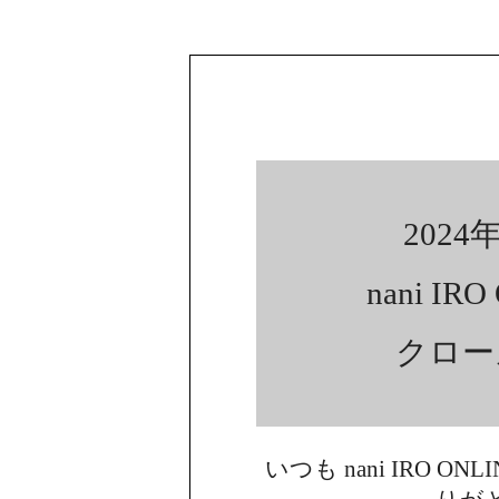
2024年
nani IR
クロー
いつも nani IRO ON