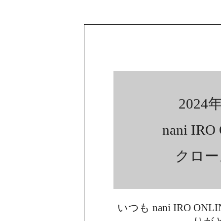
2024年
nani IR
クロー
いつも nani IRO ON